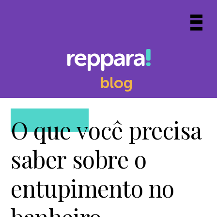
Skip
to
Prima
content
Menu
reppara
blog
O que você precisa
saber sobre o
entupimento no