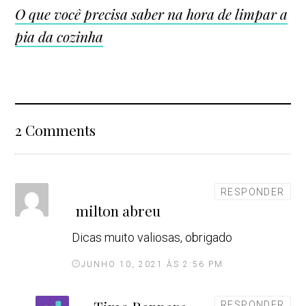
O que você precisa saber na hora de limpar a
pia da cozinha
2 Comments
d
RESPONDER
milton abreu
i
s
Dicas muito valiosas, obrigado
s
e
JUNHO 10, 2021 ÀS 2:56 PM
:
d
RESPONDER