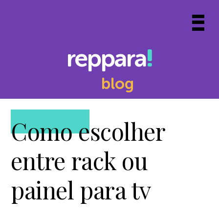
Skip
to
Prima
content
Menu
reppara
blog
Como escolher
entre rack ou
painel para tv