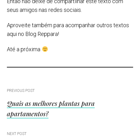
Então não deixe de compartilhar este texto com
seus amigos nas redes sociais.
Aproveite também para acompanhar outros textos
aqui no Blog Reppara!
Até a próxima
Post
PREVIOUS POST
Quais as melhores plantas para
navigation
apartamentos?
NEXT POST