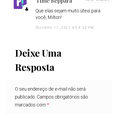
Time Reppara
i
Que elas sejam muito úteis para
s
você, Milton!
s
e
JUNHO 17, 2021 ÀS 4:33 PM
:
Deixe Uma
Resposta
O seu endereço de e-mail não será
publicado.
Campos obrigatórios são
marcados com
*