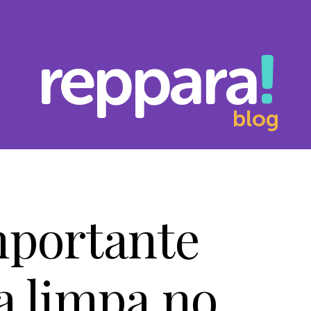
reppara
blog
mportante
a limpa no