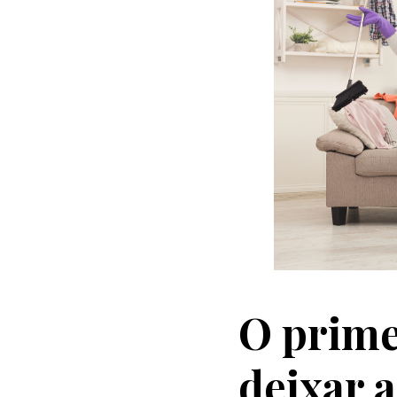
O prime
deixar a