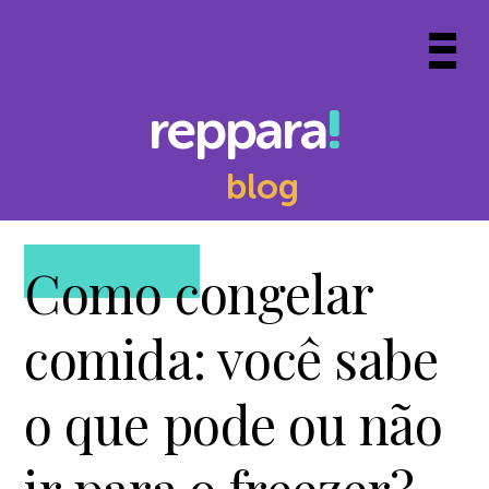
Skip
to
Prima
content
Menu
reppara
blog
Como congelar
comida: você sabe
o que pode ou não