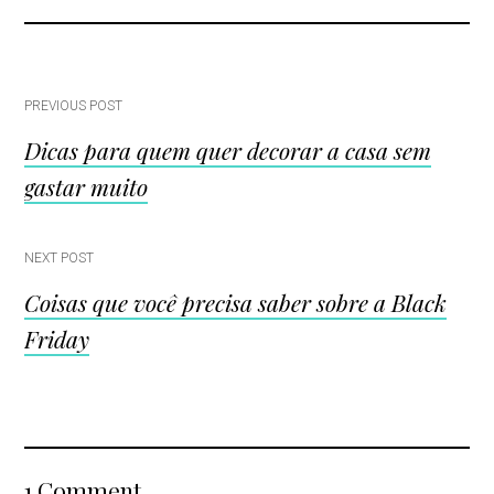
Post
PREVIOUS POST
Dicas para quem quer decorar a casa sem
navigation
gastar muito
NEXT POST
Coisas que você precisa saber sobre a Black
Friday
1 Comment