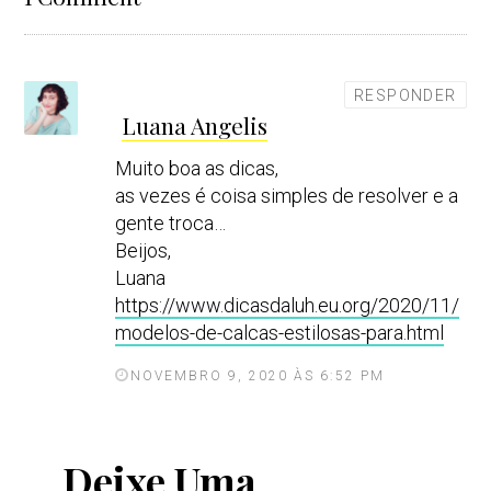
d
RESPONDER
Luana Angelis
i
s
Muito boa as dicas,
s
as vezes é coisa simples de resolver e a
e
gente troca…
:
Beijos,
Luana
https://www.dicasdaluh.eu.org/2020/11/
modelos-de-calcas-estilosas-para.html
NOVEMBRO 9, 2020 ÀS 6:52 PM
Deixe Uma