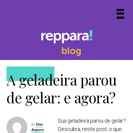
Skip
to
Prima
content
Menu
reppara
blog
A geladeira parou
de gelar: e agora?
Sua geladeira parou de gelar?
by
Time
Descubra, neste post, o que
Reppara