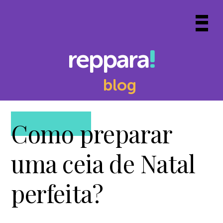
Skip
to
Prima
content
Menu
reppara
blog
Como preparar
uma ceia de Natal
perfeita?