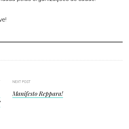
ve!
T
NEXT POST
a
Manifesto Reppara!
?