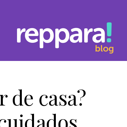
reppara
blog
r de casa?
 cuidados