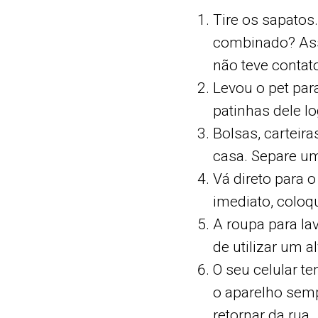
Tire os sapatos.
combinado? Assi
não teve contat
Levou o pet par
patinhas dele l
Bolsas, carteir
casa. Separe um
Vá direto para 
imediato, coloq
A roupa para la
de utilizar um a
O seu celular t
o aparelho semp
retornar da rua.