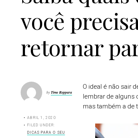
você precisa
retornar par
O ideal é não sair 
by
Time Reppara
lembrar de alguns c
mas também a de t
ABRIL 1, 2020
FILED UNDER:
DICAS PARA O SEU